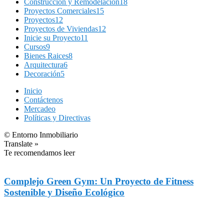
Construcción y Remodelación
18
Proyectos Comerciales
15
Proyectos
12
Proyectos de Viviendas
12
Inicie su Proyecto
11
Cursos
9
Bienes Raices
8
Arquitectura
6
Decoración
5
Inicio
Contáctenos
Mercadeo
Políticas y Directivas
© Entorno Inmobiliario
Translate »
Te recomendamos leer
Complejo Green Gym: Un Proyecto de Fitness
Sostenible y Diseño Ecológico