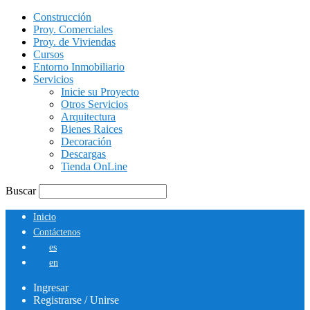
Construcción
Proy. Comerciales
Proy. de Viviendas
Cursos
Entorno Inmobiliario
Servicios
Inicie su Proyecto
Otros Servicios
Arquitectura
Bienes Raices
Decoración
Descargas
Tienda OnLine
Buscar
Inicio
Contáctenos
es
en
Ingresar
Registrarse / Unirse