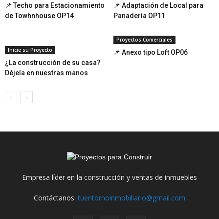
📌 Techo para Estacionamiento
📌 Adaptación de Local para
de Towhnhouse OP14
Panadería OP11
Proyectos Comerciales
Inicie su Proyecto
📌 Anexo tipo Loft OP06
¿La construcción de su casa?
Déjela en nuestras manos
Empresa líder en la construcción y ventas de inmuebles
Contáctanos:
tuentornoinmobiliario@gmail.com