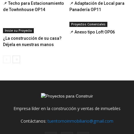
📌 Techo para Estacionamiento
📌 Adaptación de Local para
de Towhnhouse OP14
Panadería OP11
Proyectos Comerciales
Inicie su Proyecto
📌 Anexo tipo Loft OP06
¿La construcción de su casa?
Déjela en nuestras manos
Empresa líder en la construcción y ventas de inmuebles
Contáctanos:
tuentornoinmobiliario@gmail.com