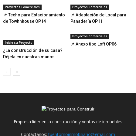
Proyectos Comerciales
Proyectos Comerciales
📌 Techo para Estacionamiento
📌 Adaptación de Local para
de Towhnhouse OP14
Panadería OP11
Proyectos Comerciales
Inicie su Proyecto
📌 Anexo tipo Loft OP06
¿La construcción de su casa?
Déjela en nuestras manos
Empresa líder en la construcción y ventas de inmuebles
Contáctanos:
tuentornoinmobiliario@gmail.com