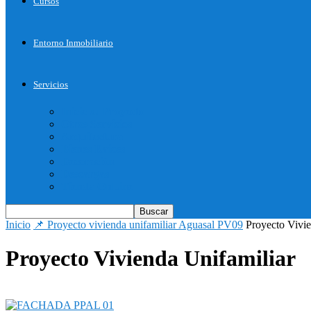
Cursos
Entorno Inmobiliario
Servicios
Inicie su Proyecto
Otros Servicios
Arquitectura
Bienes Raices
Decoración
Descargas
Tienda OnLine
Inicio
📌 Proyecto vivienda unifamiliar Aguasal PV09
Proyecto Vivie
Proyecto Vivienda Unifamiliar