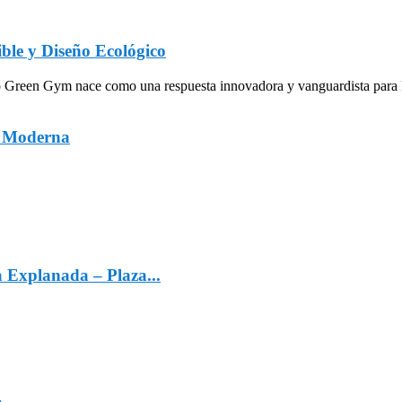
ble y Diseño Ecológico
een Gym nace como una respuesta innovadora y vanguardista para la in
a Moderna
a Explanada – Plaza...
4