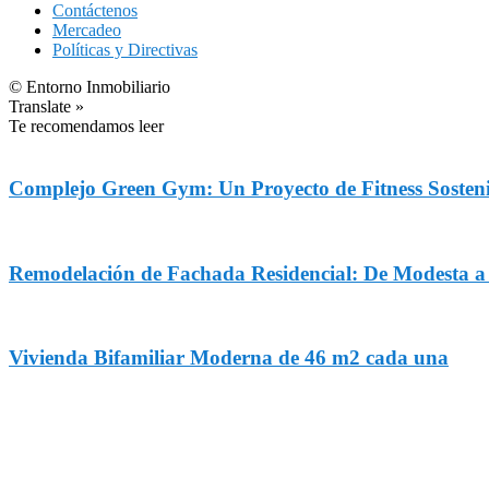
Contáctenos
Mercadeo
Políticas y Directivas
© Entorno Inmobiliario
Translate »
Te recomendamos leer
Complejo Green Gym: Un Proyecto de Fitness Sosteni
Remodelación de Fachada Residencial: De Modesta 
Vivienda Bifamiliar Moderna de 46 m2 cada una