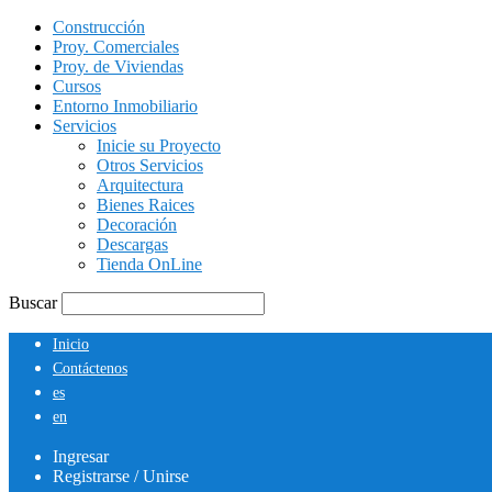
Construcción
Proy. Comerciales
Proy. de Viviendas
Cursos
Entorno Inmobiliario
Servicios
Inicie su Proyecto
Otros Servicios
Arquitectura
Bienes Raices
Decoración
Descargas
Tienda OnLine
Buscar
Inicio
Contáctenos
es
en
Ingresar
Registrarse / Unirse