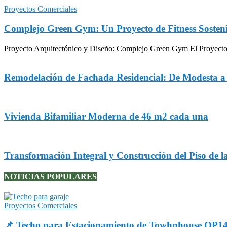
Proyectos Comerciales
Complejo Green Gym: Un Proyecto de Fitness Sosteni
Proyecto Arquitectónico y Diseño: Complejo Green Gym El Proyecto Gr
Remodelación de Fachada Residencial: De Modesta 
Vivienda Bifamiliar Moderna de 46 m2 cada una
Transformación Integral y Construcción del Piso de l
NOTICIAS POPULARES
Proyectos Comerciales
📌 Techo para Estacionamiento de Towhnhouse OP1