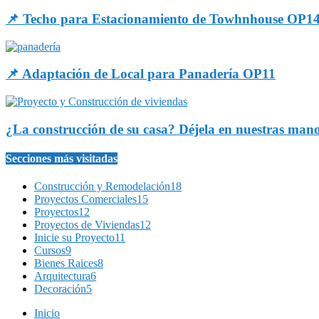
📌 Techo para Estacionamiento de Towhnhouse OP1
📌 Adaptación de Local para Panadería OP11
¿La construcción de su casa? Déjela en nuestras man
Secciones más visitadas
Construcción y Remodelación
18
Proyectos Comerciales
15
Proyectos
12
Proyectos de Viviendas
12
Inicie su Proyecto
11
Cursos
9
Bienes Raices
8
Arquitectura
6
Decoración
5
Inicio