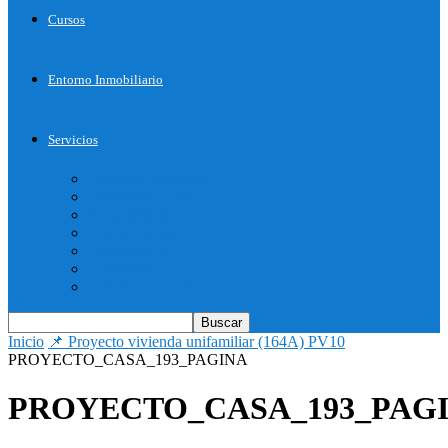
Cursos
Entorno Inmobiliario
Servicios
Inicie su Proyecto
Otros Servicios
Arquitectura
Bienes Raices
Decoración
Descargas
Tienda OnLine
Inicio
📌 Proyecto vivienda unifamiliar (164A) PV10
PROYECTO_CASA_193_PAGINA
PROYECTO_CASA_193_PAG