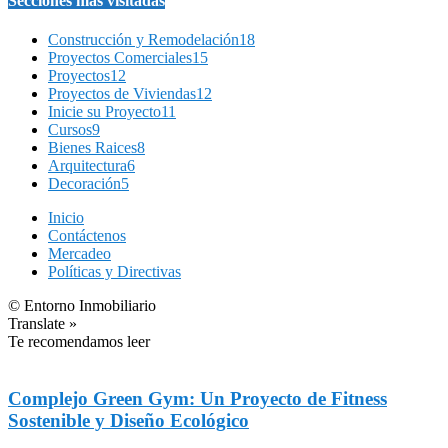
Secciones más visitadas
Construcción y Remodelación
18
Proyectos Comerciales
15
Proyectos
12
Proyectos de Viviendas
12
Inicie su Proyecto
11
Cursos
9
Bienes Raices
8
Arquitectura
6
Decoración
5
Inicio
Contáctenos
Mercadeo
Políticas y Directivas
© Entorno Inmobiliario
Translate »
Te recomendamos leer
Complejo Green Gym: Un Proyecto de Fitness
Sostenible y Diseño Ecológico