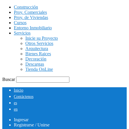
Construcción
Proy. Comerciales
Proy. de Viviendas
Cursos
Entorno Inmobiliario
Servicios
Inicie su Proyecto
Otros Servicios
Arquitectura
Bienes Raices
Decoración
Descargas
Tienda OnLine
Buscar
Inicio
Contáctenos
es
en
Ingresar
Registrarse / Unirse