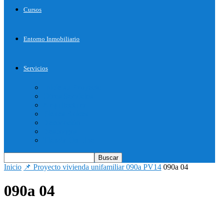
Cursos
Entorno Inmobiliario
Servicios
Inicie su Proyecto
Otros Servicios
Arquitectura
Bienes Raices
Decoración
Descargas
Tienda OnLine
Inicio
📌 Proyecto vivienda unifamiliar 090a PV14
090a 04
090a 04