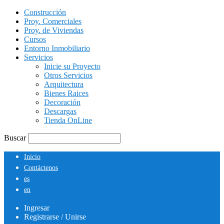
Construcción
Proy. Comerciales
Proy. de Viviendas
Cursos
Entorno Inmobiliario
Servicios
Inicie su Proyecto
Otros Servicios
Arquitectura
Bienes Raices
Decoración
Descargas
Tienda OnLine
Buscar
Inicio
Contáctenos
es
en
Ingresar
Registrarse / Unirse