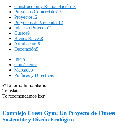
Construcción y Remodelación
18
Proyectos Comerciales
15
Proyectos
12
Proyectos de Viviendas
12
Inicie su Proyecto
11
Cursos
9
Bienes Raices
8
Arquitectura
6
Decoración
5
Inicio
Contáctenos
Mercadeo
Políticas y Directivas
© Entorno Inmobiliario
Translate »
Te recomendamos leer
Complejo Green Gym: Un Proyecto de Fitness
Sostenible y Diseño Ecológico