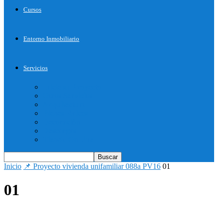
Cursos
Entorno Inmobiliario
Servicios
Inicie su Proyecto
Otros Servicios
Arquitectura
Bienes Raices
Decoración
Descargas
Tienda OnLine
Inicio
📌 Proyecto vivienda unifamiliar 088a PV16
01
01