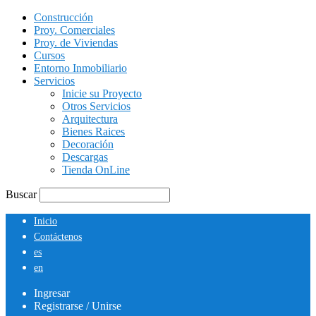
Construcción
Proy. Comerciales
Proy. de Viviendas
Cursos
Entorno Inmobiliario
Servicios
Inicie su Proyecto
Otros Servicios
Arquitectura
Bienes Raices
Decoración
Descargas
Tienda OnLine
Buscar
Inicio
Contáctenos
es
en
Ingresar
Registrarse / Unirse