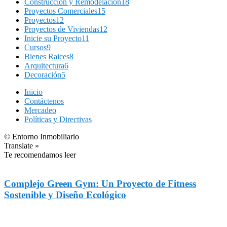
Construcción y Remodelación
18
Proyectos Comerciales
15
Proyectos
12
Proyectos de Viviendas
12
Inicie su Proyecto
11
Cursos
9
Bienes Raices
8
Arquitectura
6
Decoración
5
Inicio
Contáctenos
Mercadeo
Políticas y Directivas
© Entorno Inmobiliario
Translate »
Te recomendamos leer
Complejo Green Gym: Un Proyecto de Fitness
Sostenible y Diseño Ecológico