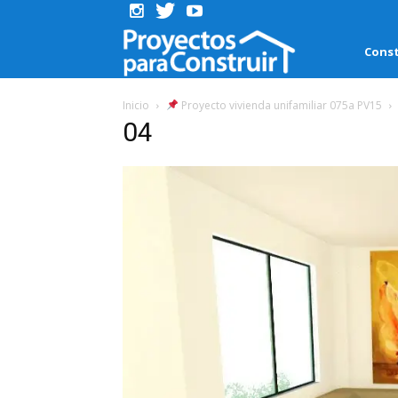
Proyectos
Const
para
Inicio
Proyecto vivienda unifamiliar 075a PV15
04
Construir