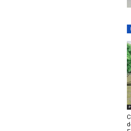
P
C
d