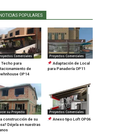
NOTICIAS POPULARES
royectos Comerciales
Proyectos Comerciales
Techo para
Adaptación de Local
tacionamiento de
para Panadería OP11
owhnhouse OP14
nicie su Proyecto
Proyectos Comerciales
a construcción de su
Anexo tipo Loft OP06
sa? Déjela en nuestras
anos