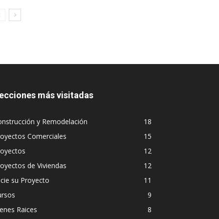
ecciones más visitadas
onstrucción y Remodelación
18
royectos Comerciales
15
royectos
12
oyectos de Viviendas
12
icie su Proyecto
11
ursos
9
enes Raices
8