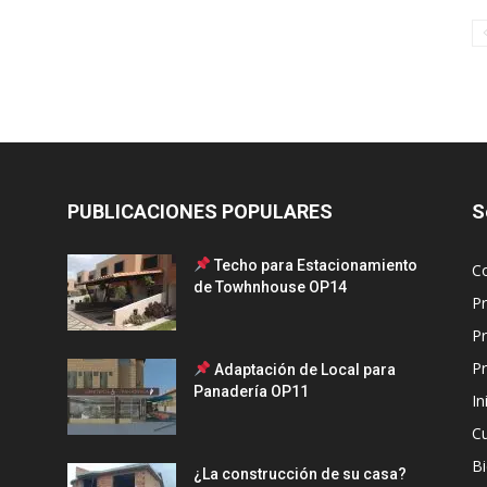
PUBLICACIONES POPULARES
S
Techo para Estacionamiento
C
de Towhnhouse OP14
P
P
Pr
Adaptación de Local para
Panadería OP11
In
C
Bi
¿La construcción de su casa?