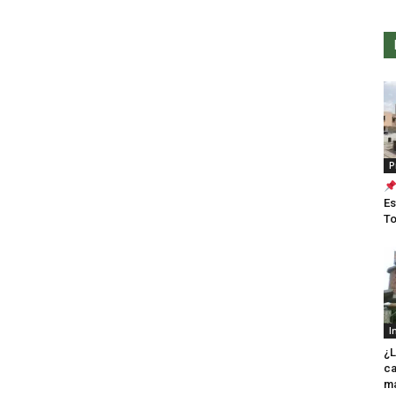
P
Es
T
I
¿L
ca
m