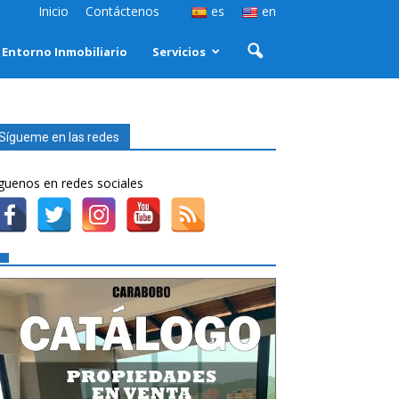
Inicio
Contáctenos
es
en
Entorno Inmobiliario
Servicios
Sígueme en las redes
guenos en redes sociales