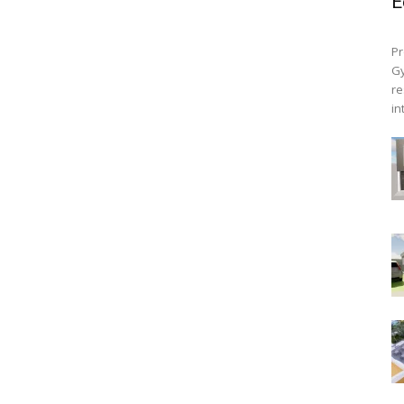
E
Pr
Gy
re
in