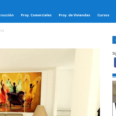
rucción
Proy. Comerciales
Proy. de Viviendas
Cursos
04
Sí