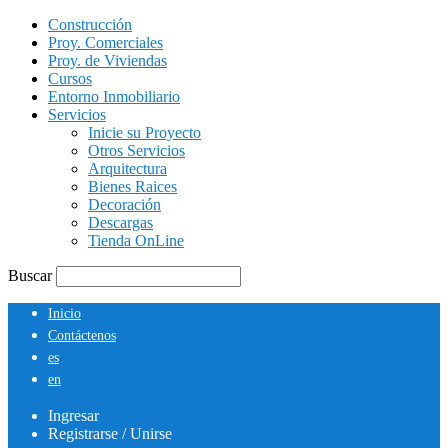
Construcción
Proy. Comerciales
Proy. de Viviendas
Cursos
Entorno Inmobiliario
Servicios
Inicie su Proyecto
Otros Servicios
Arquitectura
Bienes Raices
Decoración
Descargas
Tienda OnLine
Buscar
Inicio
Contáctenos
es
en
Ingresar
Registrarse / Unirse