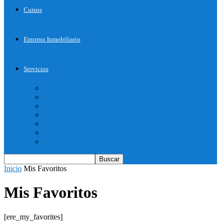
Cursos
Entorno Inmobiliario
Servicios
Inicie su Proyecto
Otros Servicios
Arquitectura
Bienes Raices
Decoración
Descargas
Tienda OnLine
Inicio
Mis Favoritos
Mis Favoritos
[ere_my_favorites]