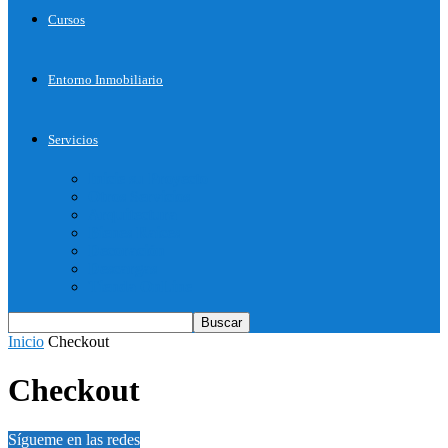
Cursos
Entorno Inmobiliario
Servicios
Inicie su Proyecto
Otros Servicios
Arquitectura
Bienes Raices
Decoración
Descargas
Tienda OnLine
Inicio
Checkout
Checkout
Sígueme en las redes