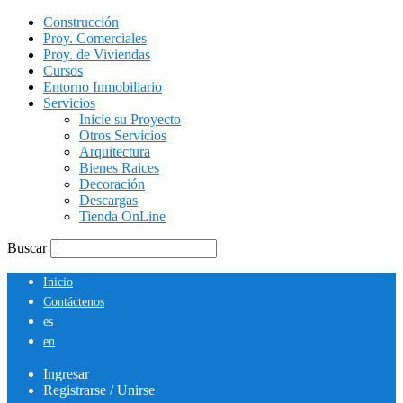
Construcción
Proy. Comerciales
Proy. de Viviendas
Cursos
Entorno Inmobiliario
Servicios
Inicie su Proyecto
Otros Servicios
Arquitectura
Bienes Raices
Decoración
Descargas
Tienda OnLine
Buscar
Inicio
Contáctenos
es
en
Ingresar
Registrarse / Unirse