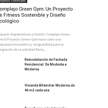
royectos Comerciales
omplejo Green Gym: Un Proyecto
e Fitness Sostenible y Diseño
cológico
oyecto Arquitectónico y Diseño: Complejo Green
m El Proyecto Green Gym nace como una
spuesta innovadora y vanguardista para la
tegración de la actividad física,...
Remodelación de Fachada
Residencial: De Modesta a
Moderna
Vivienda Bifamiliar Moderna de
46 m2 cada una