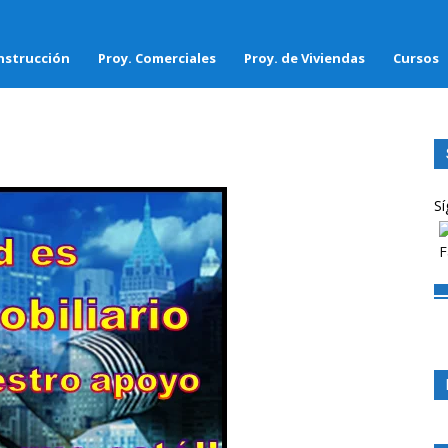
nstrucción
Proy. Comerciales
Proy. de Viviendas
Cursos
Sí