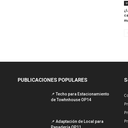
I
¿L
ca
m
PUBLICACIONES POPULARES
S
📌 Techo para Estacionamiento
C
de Towhnhouse OP14
P
P
Pr
📌 Adaptación de Local para
Panadería OP11