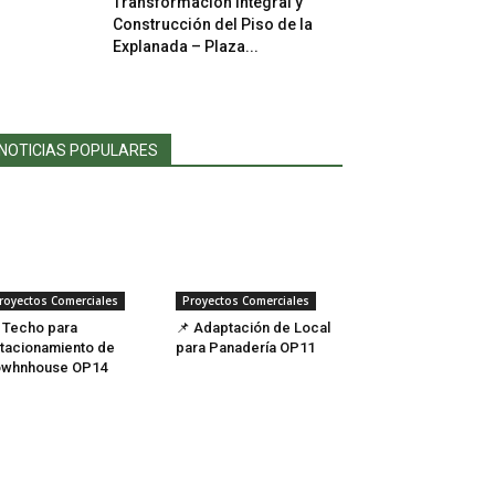
Transformación Integral y
Construcción del Piso de la
Explanada – Plaza...
NOTICIAS POPULARES
royectos Comerciales
Proyectos Comerciales
 Techo para
📌 Adaptación de Local
tacionamiento de
para Panadería OP11
owhnhouse OP14