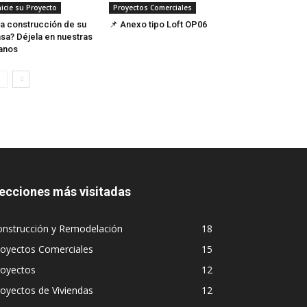
nicie su Proyecto
Proyectos Comerciales
a construcción de su
📌 Anexo tipo Loft OP06
sa? Déjela en nuestras
anos
ecciones más visitadas
onstrucción y Remodelación
18
royectos Comerciales
15
royectos
12
oyectos de Viviendas
12