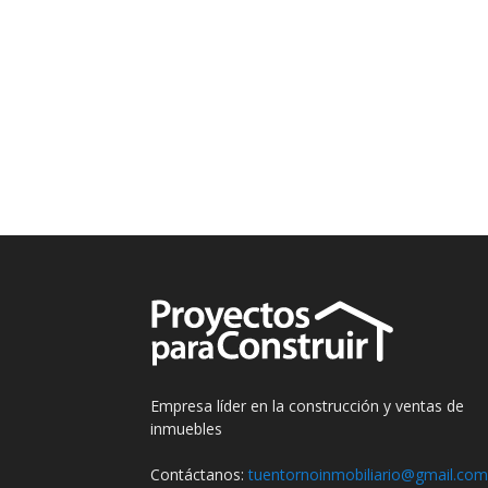
Empresa líder en la construcción y ventas de
inmuebles
Contáctanos:
tuentornoinmobiliario@gmail.com