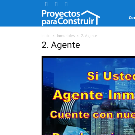
Proyectos
Co
para
Inicio
Inmuebles
2. Agente
2. Agente
Construir