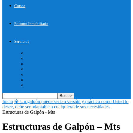
Cursos
Entorno Inmobiliario
Servicios
Inicie su Proyecto
Otros Servicios
Arquitectura
Bienes Raices
Decoración
Descargas
Tienda OnLine
Inicio
💎 Un galpón puede ser tan versátil y práctico como Usted lo
desee, debe ser adaptable a cualquiera de sus necesidades
Estructuras de Galpón - Mts
Estructuras de Galpón – Mts