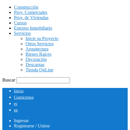
Construcción
Proy. Comerciales
Proy. de Viviendas
Cursos
Entorno Inmobiliario
Servicios
Inicie su Proyecto
Otros Servicios
Arquitectura
Bienes Raices
Decoración
Descargas
Tienda OnLine
Buscar
Inicio
Contáctenos
es
en
Ingresar
Registrarse / Unirse