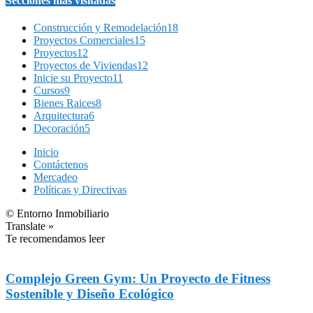
Secciones más visitadas
Construcción y Remodelación
18
Proyectos Comerciales
15
Proyectos
12
Proyectos de Viviendas
12
Inicie su Proyecto
11
Cursos
9
Bienes Raices
8
Arquitectura
6
Decoración
5
Inicio
Contáctenos
Mercadeo
Políticas y Directivas
© Entorno Inmobiliario
Translate »
Te recomendamos leer
Complejo Green Gym: Un Proyecto de Fitness
Sostenible y Diseño Ecológico