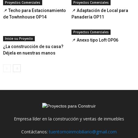
Proyectos Comerciales
Proyectos Comerciales
📌 Techo para Estacionamiento
📌 Adaptación de Local para
de Towhnhouse OP14
Panadería OP11
Proyectos Comerciales
Inicie su Proyecto
📌 Anexo tipo Loft OP06
¿La construcción de su casa?
Déjela en nuestras manos
Empresa líder en la construcción y ventas de inmuebles
Contáctanos:
tuentornoinmobiliario@gmail.com