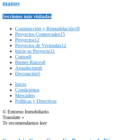
manos
Secciones más visitadas
Construcción y Remodelación
18
Proyectos Comerciales
15
Proyectos
12
Proyectos de Viviendas
12
Inicie su Proyecto
11
Cursos
9
Bienes Raices
8
Arquitectura
6
Decoración
5
Inicio
Contáctenos
Mercadeo
Políticas y Directivas
© Entorno Inmobiliario
Translate »
Te recomendamos leer