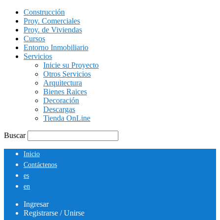
Construcción
Proy. Comerciales
Proy. de Viviendas
Cursos
Entorno Inmobiliario
Servicios
Inicie su Proyecto
Otros Servicios
Arquitectura
Bienes Raices
Decoración
Descargas
Tienda OnLine
Buscar
Inicio
Contáctenos
es
en
Ingresar
Registrarse / Unirse