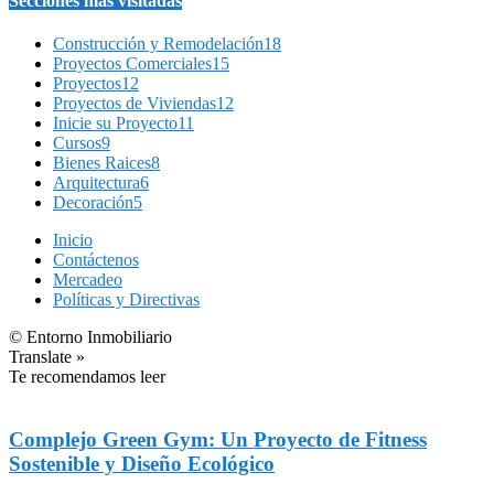
Secciones más visitadas
Construcción y Remodelación
18
Proyectos Comerciales
15
Proyectos
12
Proyectos de Viviendas
12
Inicie su Proyecto
11
Cursos
9
Bienes Raices
8
Arquitectura
6
Decoración
5
Inicio
Contáctenos
Mercadeo
Políticas y Directivas
© Entorno Inmobiliario
Translate »
Te recomendamos leer
Complejo Green Gym: Un Proyecto de Fitness
Sostenible y Diseño Ecológico