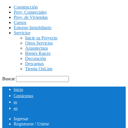
Construcción
Proy. Comerciales
Proy. de Viviendas
Cursos
Entorno Inmobiliario
Servicios
Inicie su Proyecto
Otros Servicios
Arquitectura
Bienes Raices
Decoración
Descargas
Tienda OnLine
Buscar
Inicio
Contáctenos
es
en
Ingresar
Registrarse / Unirse