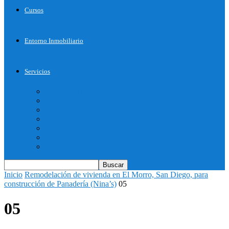
Cursos
Entorno Inmobiliario
Servicios
Inicie su Proyecto
Otros Servicios
Arquitectura
Bienes Raices
Decoración
Descargas
Tienda OnLine
Inicio
Remodelación de vivienda en El Morro, San Diego, para
construcción de Panadería (Nina’s)
05
05