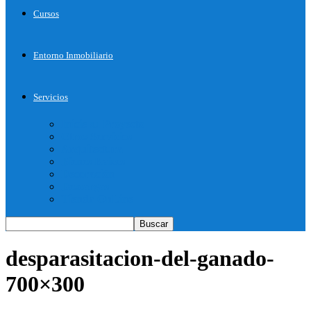
Cursos
Entorno Inmobiliario
Servicios
Inicie su Proyecto
Otros Servicios
Arquitectura
Bienes Raices
Decoración
Descargas
Tienda OnLine
desparasitacion-del-ganado-
700×300