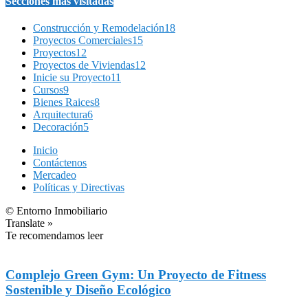
Secciones más visitadas
Construcción y Remodelación
18
Proyectos Comerciales
15
Proyectos
12
Proyectos de Viviendas
12
Inicie su Proyecto
11
Cursos
9
Bienes Raices
8
Arquitectura
6
Decoración
5
Inicio
Contáctenos
Mercadeo
Políticas y Directivas
© Entorno Inmobiliario
Translate »
Te recomendamos leer
Complejo Green Gym: Un Proyecto de Fitness
Sostenible y Diseño Ecológico