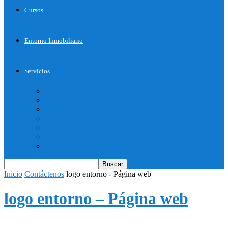
Cursos
Entorno Inmobiliario
Servicios
Inicie su Proyecto
Otros Servicios
Arquitectura
Bienes Raices
Decoración
Descargas
Tienda OnLine
Inicio
Contáctenos
logo entorno - Página web
logo entorno – Página web