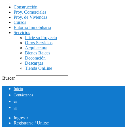
Construcción
Proy. Comerciales
Proy. de Viviendas
Cursos
Entorno Inmobiliario
Servicios
Inicie su Proyecto
Otros Servicios
Arquitectura
Bienes Raices
Decoración
Descargas
Tienda OnLine
Buscar
Inicio
Contáctenos
es
en
Ingresar
Registrarse / Unirse