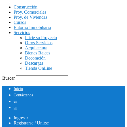
Construcción
Proy. Comerciales
Proy. de Viviendas
Cursos
Entorno Inmobiliario
Servicios
Inicie su Proyecto
Otros Servicios
Arquitectura
Bienes Raices
Decoración
Descargas
Tienda OnLine
Buscar
Inicio
Contáctenos
es
en
Ingresar
Registrarse / Unirse