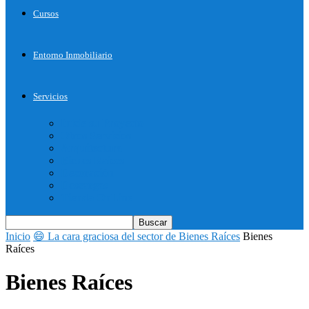
Cursos
Entorno Inmobiliario
Servicios
Inicie su Proyecto
Otros Servicios
Arquitectura
Bienes Raices
Decoración
Descargas
Tienda OnLine
Inicio
😄 La cara graciosa del sector de Bienes Raíces
Bienes
Raíces
Bienes Raíces