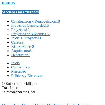
manos
Secciones más visitadas
Construcción y Remodelación
18
Proyectos Comerciales
15
Proyectos
12
Proyectos de Viviendas
12
Inicie su Proyecto
11
Cursos
9
Bienes Raices
8
Arquitectura
6
Decoración
5
Inicio
Contáctenos
Mercadeo
Políticas y Directivas
© Entorno Inmobiliario
Translate »
Te recomendamos leer