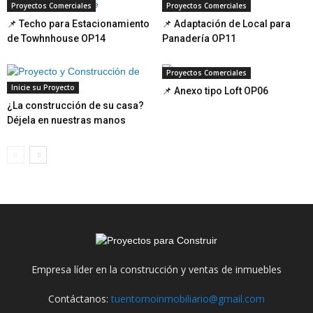
Proyectos Comerciales
Proyectos Comerciales
📌 Techo para Estacionamiento
📌 Adaptación de Local para
de Towhnhouse OP14
Panadería OP11
Proyectos Comerciales
Inicie su Proyecto
📌 Anexo tipo Loft OP06
¿La construcción de su casa?
Déjela en nuestras manos
Empresa líder en la construcción y ventas de inmuebles
Contáctanos:
tuentornoinmobiliario@gmail.com