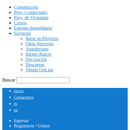
Construcción
Proy. Comerciales
Proy. de Viviendas
Cursos
Entorno Inmobiliario
Servicios
Inicie su Proyecto
Otros Servicios
Arquitectura
Bienes Raices
Decoración
Descargas
Tienda OnLine
Buscar
Inicio
Contáctenos
es
en
Ingresar
Registrarse / Unirse