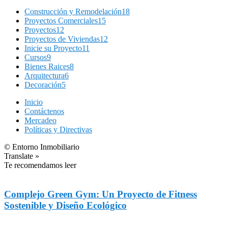
Construcción y Remodelación
18
Proyectos Comerciales
15
Proyectos
12
Proyectos de Viviendas
12
Inicie su Proyecto
11
Cursos
9
Bienes Raices
8
Arquitectura
6
Decoración
5
Inicio
Contáctenos
Mercadeo
Políticas y Directivas
© Entorno Inmobiliario
Translate »
Te recomendamos leer
Complejo Green Gym: Un Proyecto de Fitness
Sostenible y Diseño Ecológico