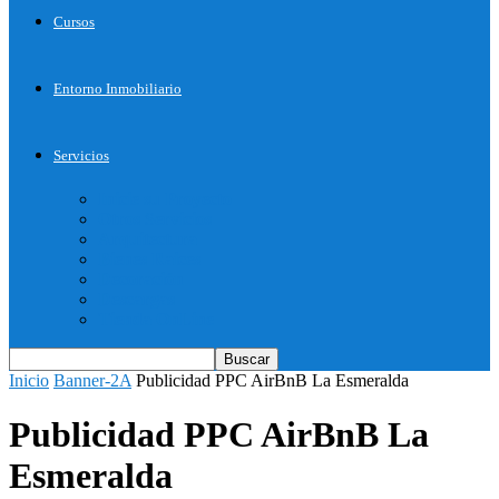
Cursos
Entorno Inmobiliario
Servicios
Inicie su Proyecto
Otros Servicios
Arquitectura
Bienes Raices
Decoración
Descargas
Tienda OnLine
Inicio
Banner-2A
Publicidad PPC AirBnB La Esmeralda
Publicidad PPC AirBnB La
Esmeralda