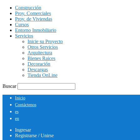
Construcción
Proy. Comerciales
Proy. de Viviendas
Cursos
Entorno Inmobiliario
Servicios
Inicie su Proyecto
Otros Servicios
Arquitectura
Bienes Raices
Decoración
Descargas
Tienda OnLine
Buscar
Inicio
Contáctenos
es
en
Ingresar
Registrarse / Unirse