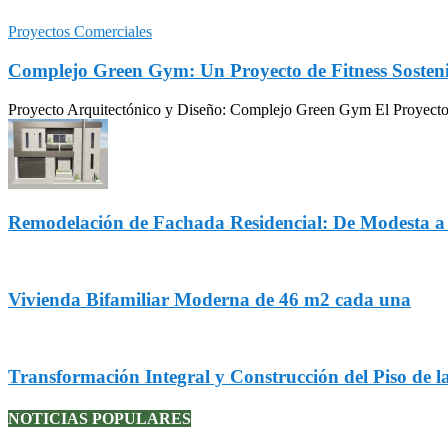
Proyectos Comerciales
Complejo Green Gym: Un Proyecto de Fitness Sosteni
Proyecto Arquitectónico y Diseño: Complejo Green Gym El Proyecto Gr
Remodelación de Fachada Residencial: De Modesta 
Vivienda Bifamiliar Moderna de 46 m2 cada una
Transformación Integral y Construcción del Piso de l
NOTICIAS POPULARES