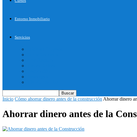
Cursos
Entorno Inmobiliario
Servicios
Inicie su Proyecto
Otros Servicios
Arquitectura
Bienes Raices
Decoración
Descargas
Tienda OnLine
Inicio
Cómo ahorrar dinero antes de la construcción
Ahorrar dinero an
Ahorrar dinero antes de la Cons