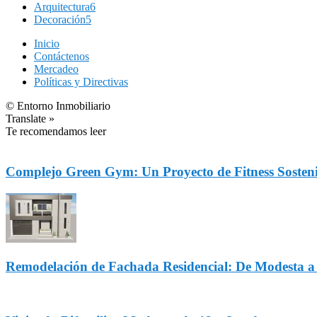
Arquitectura
6
Decoración
5
Inicio
Contáctenos
Mercadeo
Políticas y Directivas
© Entorno Inmobiliario
Translate »
Te recomendamos leer
Complejo Green Gym: Un Proyecto de Fitness Sosteni
Remodelación de Fachada Residencial: De Modesta 