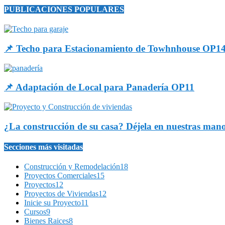
PUBLICACIONES POPULARES
📌 Techo para Estacionamiento de Towhnhouse OP1
📌 Adaptación de Local para Panadería OP11
¿La construcción de su casa? Déjela en nuestras man
Secciones más visitadas
Construcción y Remodelación
18
Proyectos Comerciales
15
Proyectos
12
Proyectos de Viviendas
12
Inicie su Proyecto
11
Cursos
9
Bienes Raices
8