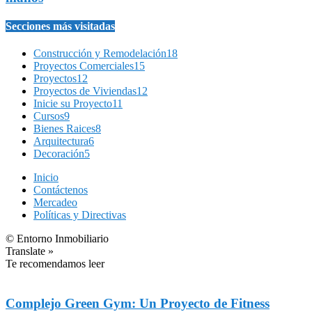
Secciones más visitadas
Construcción y Remodelación
18
Proyectos Comerciales
15
Proyectos
12
Proyectos de Viviendas
12
Inicie su Proyecto
11
Cursos
9
Bienes Raices
8
Arquitectura
6
Decoración
5
Inicio
Contáctenos
Mercadeo
Políticas y Directivas
© Entorno Inmobiliario
Translate »
Te recomendamos leer
Complejo Green Gym: Un Proyecto de Fitness