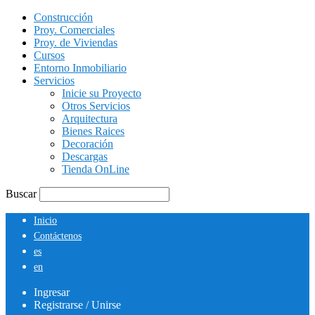
Construcción
Proy. Comerciales
Proy. de Viviendas
Cursos
Entorno Inmobiliario
Servicios
Inicie su Proyecto
Otros Servicios
Arquitectura
Bienes Raices
Decoración
Descargas
Tienda OnLine
Buscar
Inicio
Contáctenos
es
en
Ingresar
Registrarse / Unirse