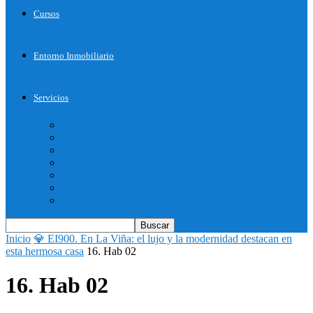
Cursos
Entorno Inmobiliario
Servicios
Inicie su Proyecto
Otros Servicios
Arquitectura
Bienes Raices
Decoración
Descargas
Tienda OnLine
Inicio
💎 EI900. En La Viña: el lujo y la modernidad destacan en
esta hermosa casa
16. Hab 02
16. Hab 02