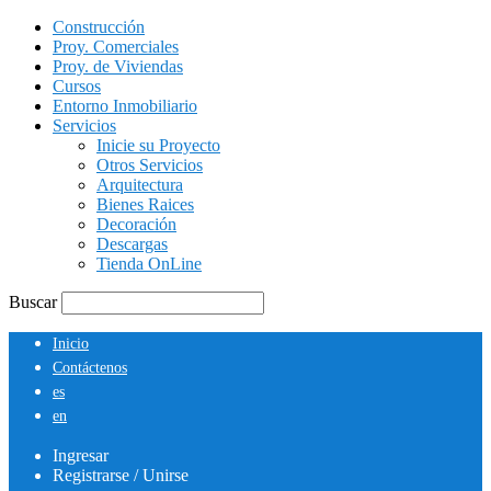
Construcción
Proy. Comerciales
Proy. de Viviendas
Cursos
Entorno Inmobiliario
Servicios
Inicie su Proyecto
Otros Servicios
Arquitectura
Bienes Raices
Decoración
Descargas
Tienda OnLine
Buscar
Inicio
Contáctenos
es
en
Ingresar
Registrarse / Unirse