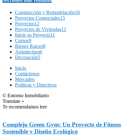
Secciones más visitadas
Construcción y Remodelación
18
Proyectos Comerciales
15
Proyectos
12
Proyectos de Viviendas
12
Inicie su Proyecto
11
Cursos
9
Bienes Raices
8
Arquitectura
6
Decoración
5
Inicio
Contáctenos
Mercadeo
Políticas y Directivas
© Entorno Inmobiliario
Translate »
Te recomendamos leer
Complejo Green Gym: Un Proyecto de Fitness
Sostenible y Diseño Ecológico