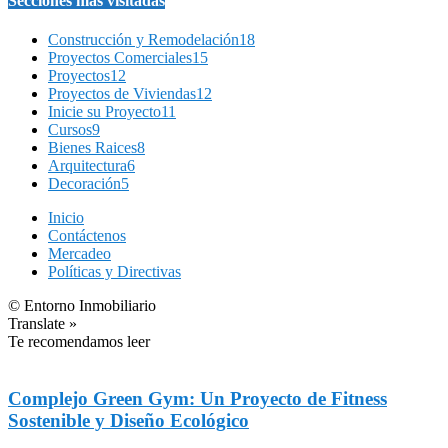
Secciones más visitadas
Construcción y Remodelación
18
Proyectos Comerciales
15
Proyectos
12
Proyectos de Viviendas
12
Inicie su Proyecto
11
Cursos
9
Bienes Raices
8
Arquitectura
6
Decoración
5
Inicio
Contáctenos
Mercadeo
Políticas y Directivas
© Entorno Inmobiliario
Translate »
Te recomendamos leer
Complejo Green Gym: Un Proyecto de Fitness
Sostenible y Diseño Ecológico