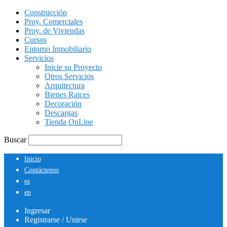
Construcción
Proy. Comerciales
Proy. de Viviendas
Cursos
Entorno Inmobiliario
Servicios
Inicie su Proyecto
Otros Servicios
Arquitectura
Bienes Raices
Decoración
Descargas
Tienda OnLine
Buscar
Inicio
Contáctenos
es
en
Ingresar
Registrarse / Unirse