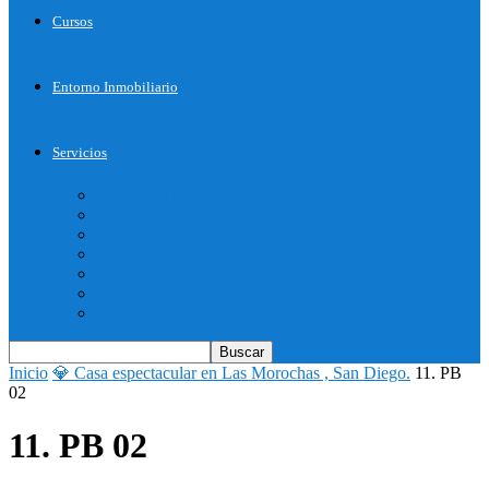
Cursos
Entorno Inmobiliario
Servicios
Inicie su Proyecto
Otros Servicios
Arquitectura
Bienes Raices
Decoración
Descargas
Tienda OnLine
Inicio
💎 Casa espectacular en Las Morochas , San Diego.
11. PB
02
11. PB 02