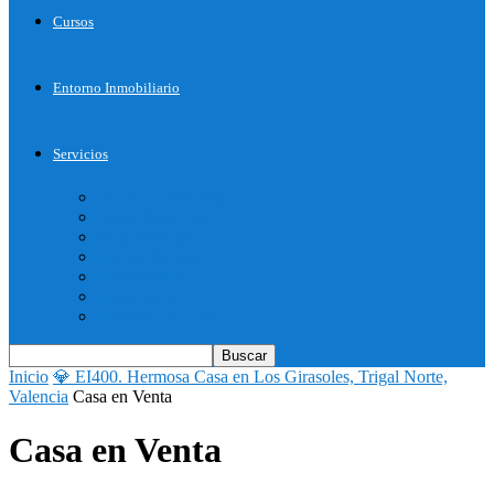
Cursos
Entorno Inmobiliario
Servicios
Inicie su Proyecto
Otros Servicios
Arquitectura
Bienes Raices
Decoración
Descargas
Tienda OnLine
Inicio
💎 EI400. Hermosa Casa en Los Girasoles, Trigal Norte,
Valencia
Casa en Venta
Casa en Venta