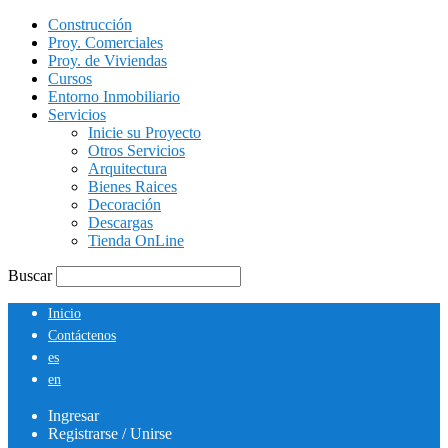
Construcción
Proy. Comerciales
Proy. de Viviendas
Cursos
Entorno Inmobiliario
Servicios
Inicie su Proyecto
Otros Servicios
Arquitectura
Bienes Raices
Decoración
Descargas
Tienda OnLine
Buscar
Inicio
Contáctenos
es
en
Ingresar
Registrarse / Unirse