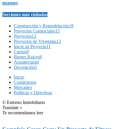
manos
Secciones más visitadas
Construcción y Remodelación
18
Proyectos Comerciales
15
Proyectos
12
Proyectos de Viviendas
12
Inicie su Proyecto
11
Cursos
9
Bienes Raices
8
Arquitectura
6
Decoración
5
Inicio
Contáctenos
Mercadeo
Políticas y Directivas
© Entorno Inmobiliario
Translate »
Te recomendamos leer