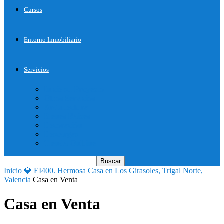
Cursos
Entorno Inmobiliario
Servicios
Inicie su Proyecto
Otros Servicios
Arquitectura
Bienes Raices
Decoración
Descargas
Tienda OnLine
Inicio
💎 EI400. Hermosa Casa en Los Girasoles, Trigal Norte,
Valencia
Casa en Venta
Casa en Venta