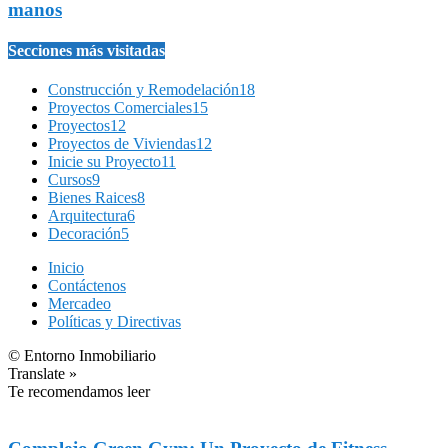
manos
Secciones más visitadas
Construcción y Remodelación
18
Proyectos Comerciales
15
Proyectos
12
Proyectos de Viviendas
12
Inicie su Proyecto
11
Cursos
9
Bienes Raices
8
Arquitectura
6
Decoración
5
Inicio
Contáctenos
Mercadeo
Políticas y Directivas
© Entorno Inmobiliario
Translate »
Te recomendamos leer