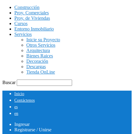
Construcción
Proy. Comerciales
Proy. de Viviendas
Cursos
Entorno Inmobiliario
Servicios
Inicie su Proyecto
Otros Servicios
Arquitectura
Bienes Raices
Decoración
Descargas
Tienda OnLine
Buscar
Inicio
Contáctenos
es
en
Ingresar
Registrarse / Unirse