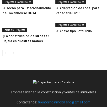
Proyectos Comerciales
Proyectos Comerciales
📌 Techo para Estacionamiento
📌 Adaptación de Local para
de Towhnhouse OP14
Panadería OP11
Proyectos Comerciales
Inicie su Proyecto
📌 Anexo tipo Loft OP06
¿La construcción de su casa?
Déjela en nuestras manos
Empresa líder en la construcción y ventas de inmuebles
Contáctanos:
tuentornoinmobiliario@gmail.com